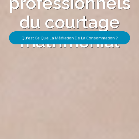
professionnels
du courtage
matrimonial
Qu'est Ce Que La Médiation De La Consommation ?